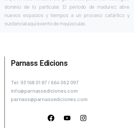
dominio de lo particular. El período de madurez abre
nuevos espacios y tiempos a un proceso catártico y
sustancial aquí exento de mayúsculas.
Parnass Edicions
Tel: 93 168 01 87 / 664 062 097
info@parnassediciones.com
parnass@parnassediciones.com