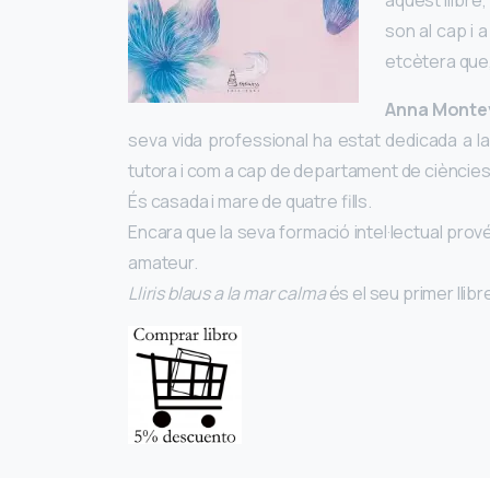
aquest llibre
son al cap i a
etcètera que, 
Anna Monte
seva vida professional ha estat dedicada a la
tutora i com a cap de departament de ciències,
És casada i mare de quatre fills.
Encara que la seva formació intel·lectual prové 
amateur.
Lliris blaus a la mar calma
és el seu primer llibr