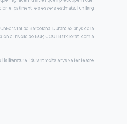
e li agraden i d’altres que li preocupen i que,
olor, el patiment, els éssers estimats, i un llarg
 Universitat de Barcelona. Durant 42 anys de la
en el nivells de BUP, COU i Batxillerat, com a
 la literatura, i durant molts anys va fer teatre