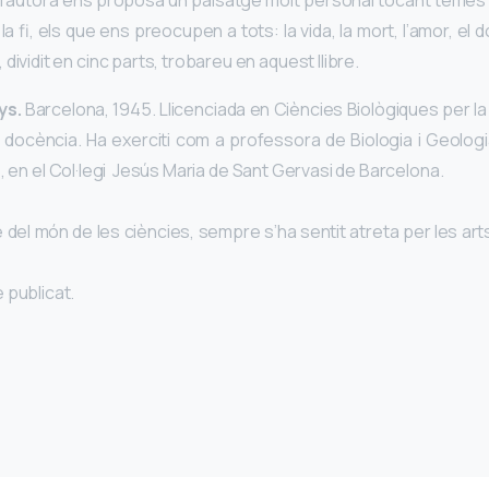
, l’autora ens proposa un paisatge molt personal tocant temes qu
 la fi, els que ens preocupen a tots: la vida, la mort, l’amor, el d
dividit en cinc parts, trobareu en aquest llibre.
ys.
Barcelona, 1945. Llicenciada en Ciències Biològiques per la
 docència. Ha exerciti com a professora de Biologia i Geologia 
 en el Col·legi Jesús Maria de Sant Gervasi de Barcelona.
del món de les ciències, sempre s’ha sentit atreta per les arts i
e publicat.