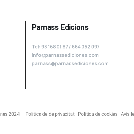
Parnass Edicions
Tel: 93 168 01 87 / 664 062 097
info@parnassediciones.com
parnass@parnassediciones.com
ones 2024
|
Politica de de privacitat
·
Política de cookies
·
Avís l