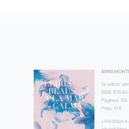
ANNA MONT
1a. edició: abr
ISBN: 978-8
Pàgines: 126
Preu: 12 €
Lliris blaus 