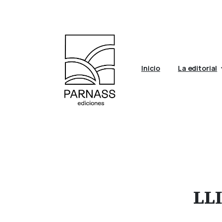
Inicio
La editorial
LL