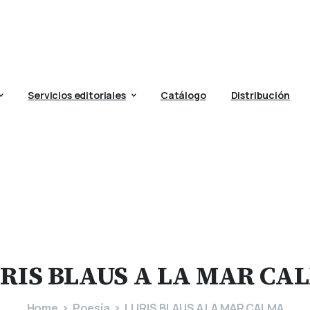
Servicios editoriales
Catálogo
Distribución
IRIS
BLAUS
A
LA
MAR
CA
Home
Poesía
LLIRIS BLAUS A LA MAR CALMA