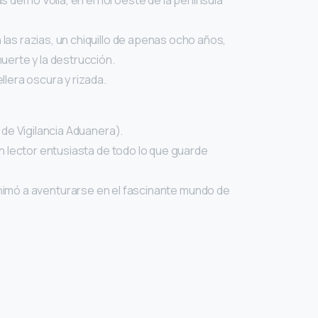
s del río Volia, en el noroeste de la península
 las razias, un chiquillo de apenas ocho años,
muerte y la destrucción.
llera oscura y rizada.
de Vigilancia Aduanera).
 lector entusiasta de todo lo que guarde
o animó a aventurarse en el fascinante mundo de