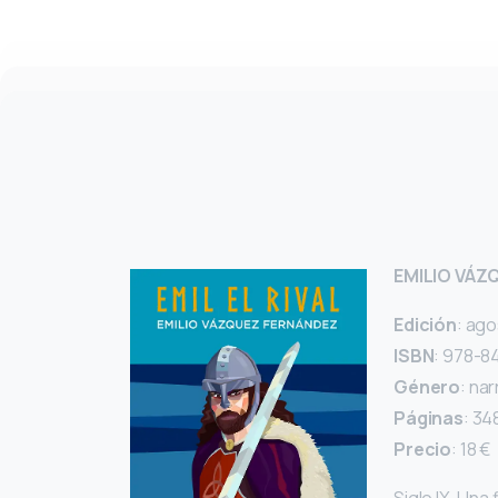
EMILIO VÁZ
Edición
: ag
ISBN
: 978-8
Género
: nar
Páginas
: 34
Precio
: 18 €