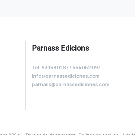
Parnass Edicions
Tel: 93 168 01 87 / 664 062 097
info@parnassediciones.com
parnass@parnassediciones.com