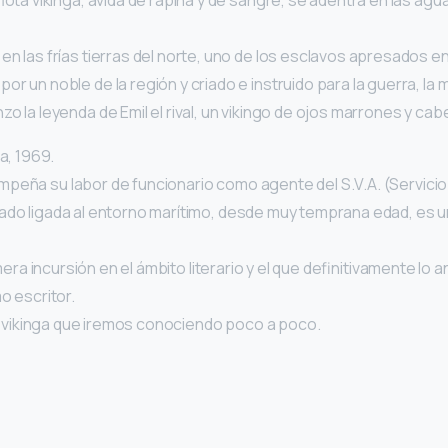
 flota vikinga, ávida de rapiña y de sangre, se adentra en las agua
en las frías tierras del norte, uno de los esclavos apresados en
or un noble de la región y criado e instruido para la guerra, la 
zo la leyenda de Emil el rival, un vikingo de ojos marrones y cabe
a, 1969.
eña su labor de funcionario como agente del S.V.A. (Servicio 
do ligada al entorno marítimo, desde muy temprana edad, es un
imera incursión en el ámbito literario y el que definitivamente l
o escritor.
a vikinga que iremos conociendo poco a poco.