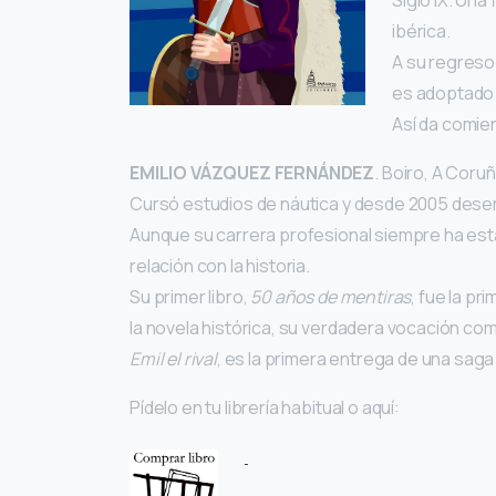
Siglo IX. Una
ibérica.
A su regreso 
es adoptado p
Así da comien
EMILIO VÁZQUEZ FERNÁNDEZ
. Boiro, A Coruñ
Cursó estudios de náutica y desde 2005 desemp
Aunque su carrera profesional siempre ha esta
relación con la historia.
Su primer libro,
50 años de mentiras
, fue la pr
la novela histórica, su verdadera vocación com
Emil el rival
, es la primera entrega de una sag
Pídelo en tu librería habitual o aquí: